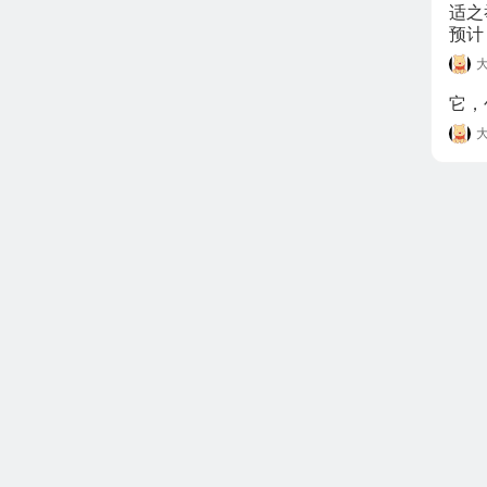
适之
预计
无变
不会
它，