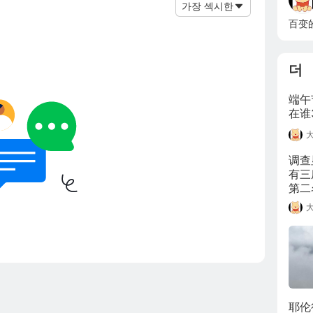
가장 섹시한
百变
더
端午
在谁
调查
有三
第二
本最
活成
的金
耶伦