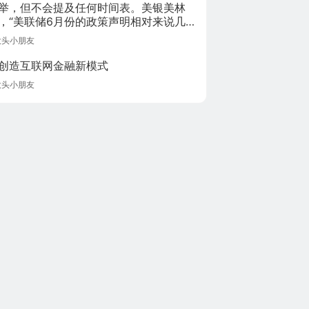
举，但不会提及任何时间表。美银美林
，“美联储6月份的政策声明相对来说几
动，因为这是一个‘观望’性质的会议，料
大头小朋友
就之后的会议发出任何明确的信号。”
创造互联网金融新模式
大头小朋友