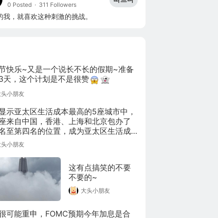
0 Posted
·
311 Followers
的我，就喜欢这种刺激的挑战。
节快乐~又是一个说长不长的假期~准备
3天，这个计划是不是很赞
大头小朋友
显示亚太区生活成本最高的5座城市中，
座来自中国，香港、上海和北京包办了
名至第四名的位置，成为亚太区生活成
高的城市之一，东京排名第一。全球生
大头小朋友
本最高的城市，竟然是刚果民主共和国
沙萨。
这有点搞笑的不要
不要的~
大头小朋友
很可能重申，FOMC预期今年加息是合