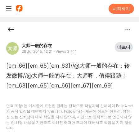
시작하기
大师一般的存在
따르다
28 Jul 2015, 12:21
·
Views 3,411
[em_66][em_65][em_63]//@大师一般的存在：转
发微博//@大师一般的存在：大师呀，值得跟随！
[em_63][em_65][em_66][em_67][em_69]
면책 조항: 본 게시글에 표현된 견해는 전적으로 작성자의 견해이며 Followme
의 공식 입장을 대변하지 않습니다. Followme는 제공된 정보의 정확성, 완전
성 또는 신뢰성에 대해 책임을 지지 않으며, 서면으로 명시적으로 언급되지 않
는 한 해당 내용을 기반으로 취해진 어떠한 조치에 대해서도 책임을 지지 않습
니다.