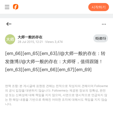
시작하기
大师一般的存在
따르다
28 Jul 2015, 12:21
·
Views 3,474
[em_66][em_65][em_63]//@大师一般的存在：转
发微博//@大师一般的存在：大师呀，值得跟随！
[em_63][em_65][em_66][em_67][em_69]
면책 조항: 본 게시글에 표현된 견해는 전적으로 작성자의 견해이며 Followme
의 공식 입장을 대변하지 않습니다. Followme는 제공된 정보의 정확성, 완전
성 또는 신뢰성에 대해 책임을 지지 않으며, 서면으로 명시적으로 언급되지 않
는 한 해당 내용을 기반으로 취해진 어떠한 조치에 대해서도 책임을 지지 않습
니다.