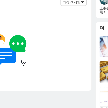
가장 섹시한
上市
照！
더