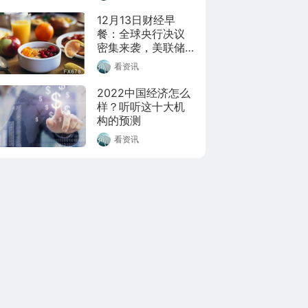
12月13日财经早
餐：全球央行决议
密集来袭，美联储
或踩下紧缩油门
看资讯
2022中国经济怎么
样？听听这十大机
构的预测
看资讯