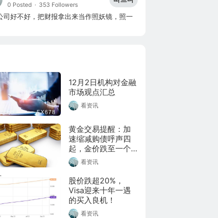
0 Posted
·
353 Followers
公司好不好，把财报拿出来当作照妖镜，照一
12月2日机构对金融
市场观点汇总
看资讯
黄金交易提醒：加
速缩减购债呼声四
起，金价跌至一个
月新低！今晚非农
看资讯
或来补刀
股价跌超20%，
Visa迎来十年一遇
的买入良机！
看资讯