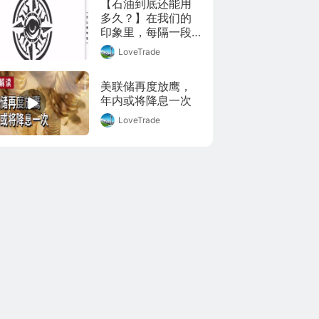
【石油到底还能用
多久？】在我们的
印象里，每隔一段
时间就会有媒体出
LoveTrade
来说，石油即将在
50年内枯竭。但事
美联储再度放鹰，
实真的是这样吗？
年内或将降息一次
戳视频了解~(@混
乱博物馆)L混乱博
LoveTrade
物馆的微博视频 ​​​​