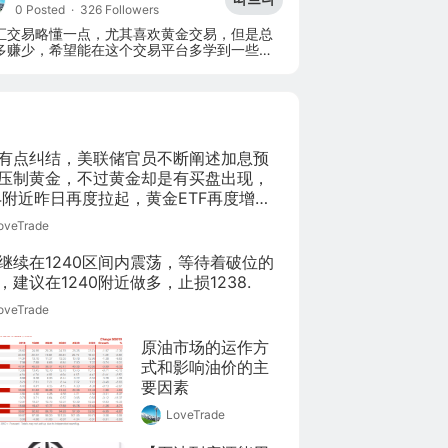
0 Posted
·
326 Followers
汇交易略懂一点，尤其喜欢黄金交易，但是总
多赚少，希望能在这个交易平台多学到一些交
面的知识！
有点纠结，美联储官员不断阐述加息预
压制黄金，不过黄金却是有买盘出现，
44附近昨日再度拉起，黄金ETF再度增
有点疑惑倒是是逢低买入还是在诱多。
oveTrade
继续在1240区间内震荡，等待着破位的
，建议在1240附近做多，止损1238.
oveTrade
原油市场的运作方
式和影响油价的主
要因素
LoveTrade