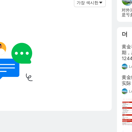
가장 섹시한
对外
是亏
易方
더
黄金
期，
12
加，
L
黄金
实际
L