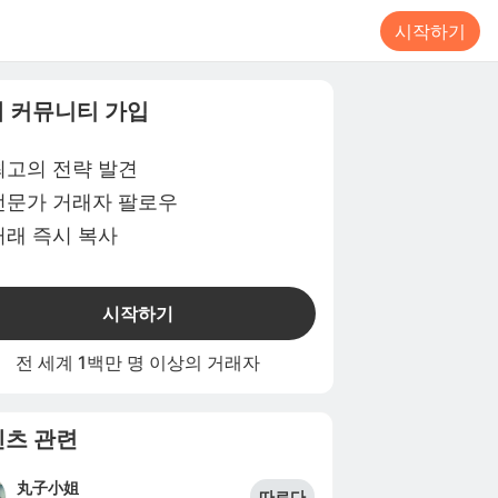
시작하기
 커뮤니티 가입
최고의 전략 발견
전문가 거래자 팔로우
거래 즉시 복사
시작하기
전 세계 1백만 명 이상의 거래자
츠 관련
丸子小姐
따르다