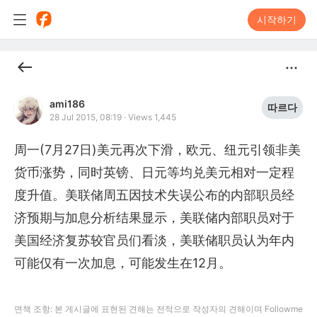
시작하기
ami186
따르다
28 Jul 2015, 08:19
·
Views 1,445
周一(7月27日)美元再次下滑，欧元、纽元引领非美
货币涨势，同时英镑、日元等均兑美元相对一定程
度升值。美联储周五因技术失误公布的内部职员经
济预期与加息分析结果显示，美联储内部职员对于
美国经济复苏较官员们看淡，美联储职员认为年内
可能仅有一次加息，可能发生在12月。
면책 조항: 본 게시글에 표현된 견해는 전적으로 작성자의 견해이며 Followme