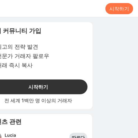
시작하기
 커뮤니티 가입
최고의 전략 발견
전문가 거래자 팔로우
거래 즉시 복사
시작하기
전 세계 1백만 명 이상의 거래자
츠 관련
Lucia
따르다