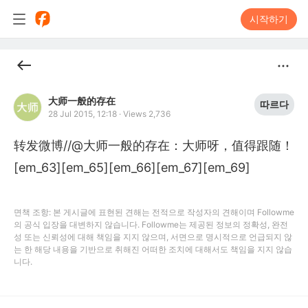
시작하기
大师一般的存在
따르다
28 Jul 2015, 12:18
·
Views 2,736
转发微博//@大师一般的存在：大师呀，值得跟随！
[em_63][em_65][em_66][em_67][em_69]
면책 조항: 본 게시글에 표현된 견해는 전적으로 작성자의 견해이며 Followme
의 공식 입장을 대변하지 않습니다. Followme는 제공된 정보의 정확성, 완전
성 또는 신뢰성에 대해 책임을 지지 않으며, 서면으로 명시적으로 언급되지 않
는 한 해당 내용을 기반으로 취해진 어떠한 조치에 대해서도 책임을 지지 않습
니다.